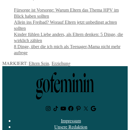
Fürsorge ist Vorsorge: Warum Eltern das Thema HPV im
Blick haben sollten
Allein ins Freibad? Worauf Eltern jetzt unbedingt achten
sollten
Kinder fühlen Liebe anders, als Eltern denken: 5 Dinge, die
wirklich zählen
8 Dinge, über die ich mich als Teenager-Mama nicht mehr
aufrege
MARKIERT:
Eltern Sein
,
Erziehung
Instagram
TikTok
Youtube
Facebook
Pinterest
Twitter
Google
News
Impressum
Unsere Redaktion