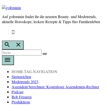
Auf gofeminin findet ihr die neusten Beauty- und Modetrends,
gofeminin
aktuelle Horoskope, leckere Rezepte & Tipps fürs Familienleben
Suche
öffnen
Suche
Suche
nach:
HOME-TAG-NAVIGATION
Sternzeichen
Modetrends 2023
Aszendent berechnen: Kostenloser Aszendenten-Rechner
Podcast
Bob Frisuren
Produkttests