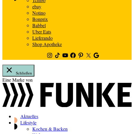
Tchibo
ebay
Notino
Bonprix
Babbel
Uber Eats
Lieferando
Shop Apotheke
Instagram
TikTok
Youtube
Facebook
Pinterest
Twitter
Google
News
Schließen
Zum
Eine Marke von
Inhalt
springen
Aktuelles
Lifestyle
Kochen & Backen