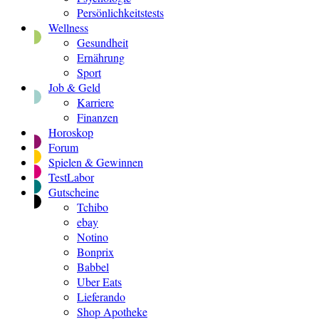
Persönlichkeitstests
Wellness
Gesundheit
Ernährung
Sport
Job & Geld
Karriere
Finanzen
Horoskop
Forum
Spielen & Gewinnen
TestLabor
Gutscheine
Tchibo
ebay
Notino
Bonprix
Babbel
Uber Eats
Lieferando
Shop Apotheke