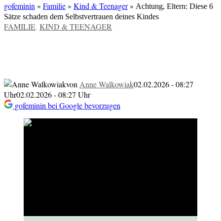
gofeminin
»
Familie
»
Kind & Teenager
»
Achtung, Eltern: Diese 6
Sätze schaden dem Selbstvertrauen deines Kindes
VERÖFFENTLICHT
FAMILIE
,
KIND & TEENAGER
IN
Achtung, Eltern: Diese 6 Sätze schaden
dem Selbstvertrauen deines Kindes
von
Anne Walkowiak
02.02.2026 - 08:27
Uhr
02.02.2026 - 08:27 Uhr
gofeminin bei Google bevorzugen