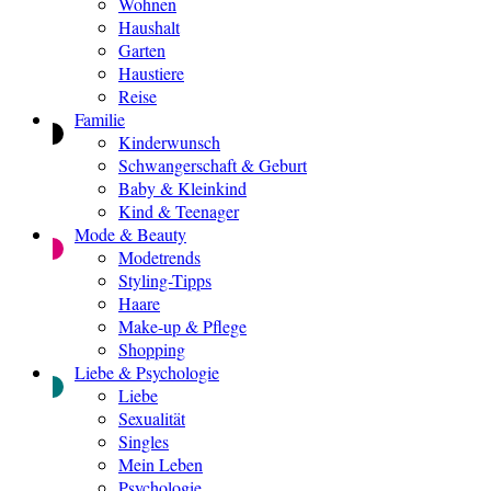
Wohnen
Haushalt
Garten
Haustiere
Reise
Familie
Kinderwunsch
Schwangerschaft & Geburt
Baby & Kleinkind
Kind & Teenager
Mode & Beauty
Modetrends
Styling-Tipps
Haare
Make-up & Pflege
Shopping
Liebe & Psychologie
Liebe
Sexualität
Singles
Mein Leben
Psychologie