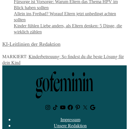
Fürsorge ist Vorsorge: Warum Eltern das Thema HPV im
Blick haben sollten
Allein ins Freibad? Worauf Eltern jetzt unbedingt achten
sollten
Kinder fühlen Liebe anders, als Eltern denken: 5 Dinge, die
wirklich zählen
KI-Leitlinien der Redaktion
MARKIERT:
Kinderbetreuung: So findest du die beste Lösung für
dein Kind
Instagram
TikTok
Youtube
Facebook
Pinterest
Twitter
Google
News
Impressum
Unsere Redaktion