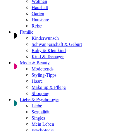
Wohnen
Haushalt
Garten
Haustiere
Reise
Familie
Kinderwunsch
Schwangerschaft & Geburt
Baby & Kleinkind
Kind & Teenager
Mode & Beauty
Modetrends
Styling-Tipps
Haare
Make-up & Pflege
Shopping
Liebe & Psychologie
Liebe
Sexualität
Singles
Mein Leben
Psychologie