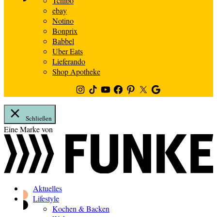
Tchibo
ebay
Notino
Bonprix
Babbel
Uber Eats
Lieferando
Shop Apotheke
Instagram
TikTok
Youtube
Facebook
Pinterest
Twitter
Google
News
Schließen
Zum
Eine Marke von
Inhalt
springen
Aktuelles
Lifestyle
Kochen & Backen