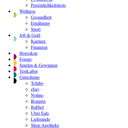
Persönlichkeitstests
Wellness
Gesundheit
Ernährung
Sport
Job & Geld
Karriere
Finanzen
Horoskop
Forum
Spielen & Gewinnen
TestLabor
Gutscheine
Tchibo
ebay
Notino
Bonprix
Babbel
Uber Eats
Lieferando
Shop Apotheke