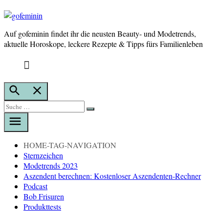
Auf gofeminin findet ihr die neusten Beauty- und Modetrends,
gofeminin
aktuelle Horoskope, leckere Rezepte & Tipps fürs Familienleben
Suche
öffnen
Suche
Suche
nach:
HOME-TAG-NAVIGATION
Sternzeichen
Modetrends 2023
Aszendent berechnen: Kostenloser Aszendenten-Rechner
Podcast
Bob Frisuren
Produkttests