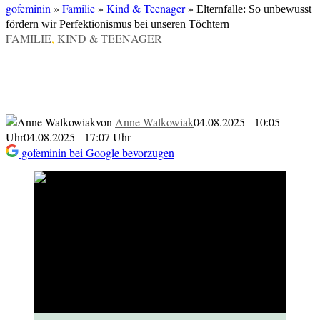
gofeminin
»
Familie
»
Kind & Teenager
»
Elternfalle: So unbewusst
fördern wir Perfektionismus bei unseren Töchtern
VERÖFFENTLICHT
FAMILIE
,
KIND & TEENAGER
IN
Elternfalle: So unbewusst fördern wir
Perfektionismus bei unseren Töchtern
von
Anne Walkowiak
04.08.2025 - 10:05
Uhr
04.08.2025 - 17:07 Uhr
gofeminin bei Google bevorzugen