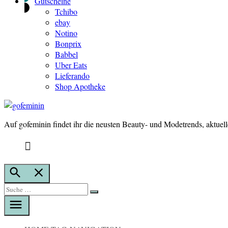
Gutscheine
Tchibo
ebay
Notino
Bonprix
Babbel
Uber Eats
Lieferando
Shop Apotheke
Auf gofeminin findet ihr die neusten Beauty- und Modetrends, aktuel
gofeminin
Suche
öffnen
Suche
Suche
nach: