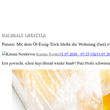
VERÖFFENTLICHT
HAUSHALT
,
LIFESTYLE
IN
Putzen: Mit dem Öl-Essig-Trick bleibt die Wohnung (fast) e
von
Karuna Nestler
31.07.2026 - 07:25 Uhr
31.07.20
Erst gewischt, schon liegt überall wieder Staub? Putz-Profis schwören 