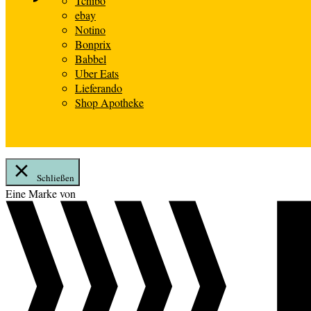
Tchibo
ebay
Notino
Bonprix
Babbel
Uber Eats
Lieferando
Shop Apotheke
Schließen
Zum
Eine Marke von
Inhalt
springen