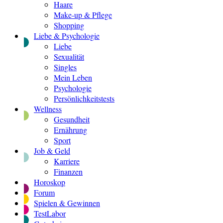
Haare
Make-up & Pflege
Shopping
Liebe & Psychologie
Liebe
Sexualität
Singles
Mein Leben
Psychologie
Persönlichkeitstests
Wellness
Gesundheit
Ernährung
Sport
Job & Geld
Karriere
Finanzen
Horoskop
Forum
Spielen & Gewinnen
TestLabor