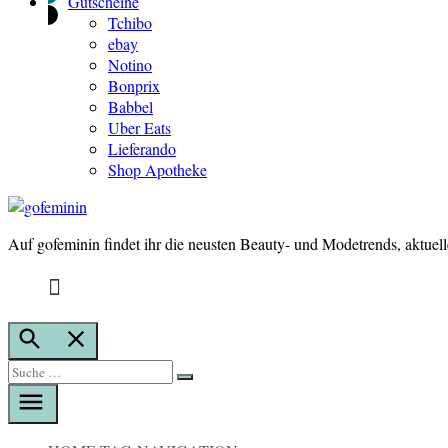
Gutscheine
Tchibo
ebay
Notino
Bonprix
Babbel
Uber Eats
Lieferando
Shop Apotheke
Auf gofeminin findet ihr die neusten Beauty- und Modetrends, aktuel
gofeminin
Suche
öffnen
Suche
Suche
nach: