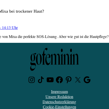
Mixa bei trockener Haut?
- 14:13 Uhr
 von Mixa die perfekte SOS-Lösung. Aber wie gut ist die Hautpflege?
Instagram
TikTok
Youtube
Facebook
Pinterest
Twitter
Google
News
Impressum
Unsere Redaktion
Datenschutzerklärung
Cookie-Einstellungen