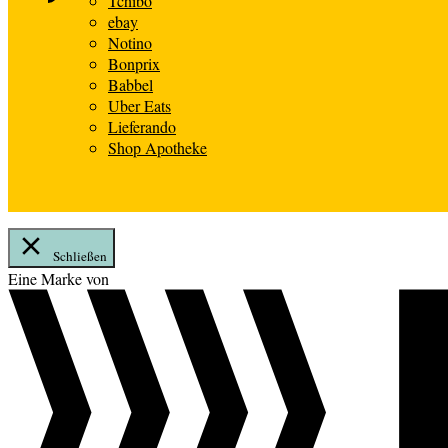
Tchibo
ebay
Notino
Bonprix
Babbel
Uber Eats
Lieferando
Shop Apotheke
Schließen
Zum
Eine Marke von
Inhalt
springen