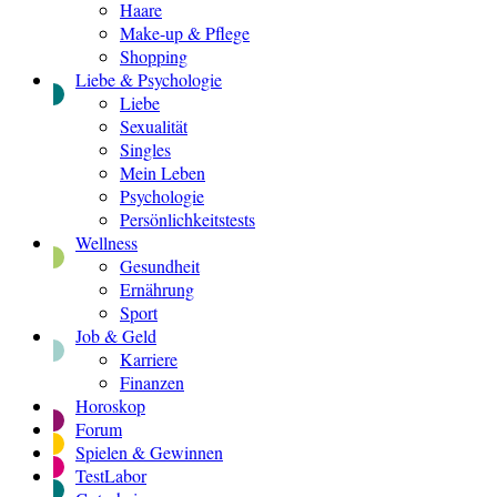
Haare
Make-up & Pflege
Shopping
Liebe & Psychologie
Liebe
Sexualität
Singles
Mein Leben
Psychologie
Persönlichkeitstests
Wellness
Gesundheit
Ernährung
Sport
Job & Geld
Karriere
Finanzen
Horoskop
Forum
Spielen & Gewinnen
TestLabor