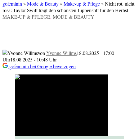
gofeminin
»
Mode & Beauty
»
Make-up & Pflege
»
Nicht rot, nicht
rosa: Taylor Swift trägt den schönsten Lippenstift für den Herbst
VERÖFFENTLICHT
MAKE-UP & PFLEGE
,
MODE & BEAUTY
IN
Nicht rot, nicht rosa: Taylor Swift trägt
den schönsten Lippenstift für den Herbst
von
Yvonne Willms
18.08.2025 - 17:00
Uhr
18.08.2025 - 10:48 Uhr
gofeminin bei Google bevorzugen