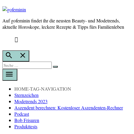
Auf gofeminin findet ihr die neusten Beauty- und Modetrends,
gofeminin
aktuelle Horoskope, leckere Rezepte & Tipps fürs Familienleben
Suche
öffnen
Suche
Suche
nach:
HOME-TAG-NAVIGATION
Sternzeichen
Modetrends 2023
Aszendent berechnen: Kostenloser Aszendenten-Rechner
Podcast
Bob Frisuren
Produkttests