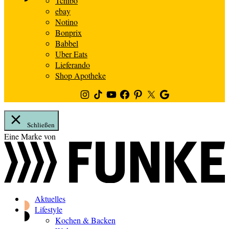
Tchibo
ebay
Notino
Bonprix
Babbel
Uber Eats
Lieferando
Shop Apotheke
Instagram
TikTok
Youtube
Facebook
Pinterest
Twitter
Google
News
Schließen
Zum
Eine Marke von
Inhalt
springen
Aktuelles
Lifestyle
Kochen & Backen