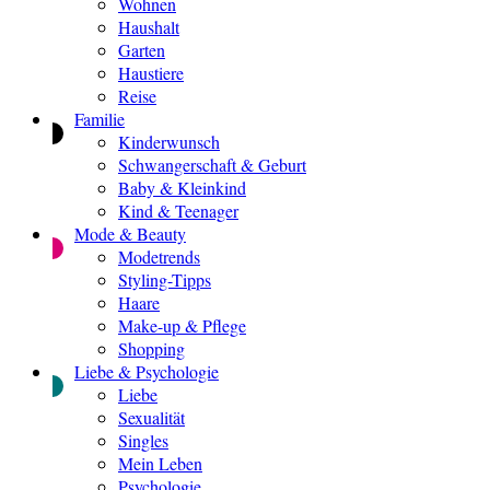
Wohnen
Haushalt
Garten
Haustiere
Reise
Familie
Kinderwunsch
Schwangerschaft & Geburt
Baby & Kleinkind
Kind & Teenager
Mode & Beauty
Modetrends
Styling-Tipps
Haare
Make-up & Pflege
Shopping
Liebe & Psychologie
Liebe
Sexualität
Singles
Mein Leben
Psychologie