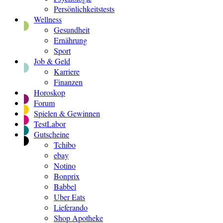
Persönlichkeitstests
Wellness
Gesundheit
Ernährung
Sport
Job & Geld
Karriere
Finanzen
Horoskop
Forum
Spielen & Gewinnen
TestLabor
Gutscheine
Tchibo
ebay
Notino
Bonprix
Babbel
Uber Eats
Lieferando
Shop Apotheke