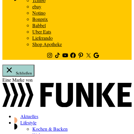
Tchibo
ebay
Notino
Bonprix
Babbel
Uber Eats
Lieferando
Shop Apotheke
Instagram
TikTok
Youtube
Facebook
Pinterest
Twitter
Google
News
Schließen
Zum
Eine Marke von
Inhalt
springen
Aktuelles
Lifestyle
Kochen & Backen