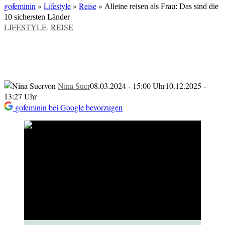
gofeminin
»
Lifestyle
»
Reise
»
Alleine reisen als Frau: Das sind die
10 sichersten Länder
VERÖFFENTLICHT
LIFESTYLE
,
REISE
IN
Alleine reisen als Frau: Das sind die 10
sichersten Länder
von
Nina Suer
08.03.2024 - 15:00 Uhr
10.12.2025 -
13:27 Uhr
gofeminin bei Google bevorzugen