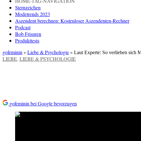
HOME-TAG-NAVIGATION
Sternzeichen
Modetrends 2023
Aszendent berechnen: Kostenloser Aszendenten-Rechner
Podcast
Bob Frisuren
Produkttests
gofeminin
»
Liebe & Psychologie
»
Laut Experte: So verlieben sich 
VERÖFFENTLICHT
LIEBE
,
LIEBE & PSYCHOLOGIE
IN
Laut Experte: So verlieben sic
gofeminin bei Google bevorzugen