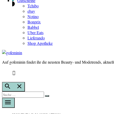
Gutscheine
Tchibo
ebay
Notino
Bonprix
Babbel
Uber Eats
Lieferando
Shop Apotheke
Auf gofeminin findet ihr die neusten Beauty- und Modetrends, aktuel
gofeminin
Suche
öffnen
Suche
Suche
nach: