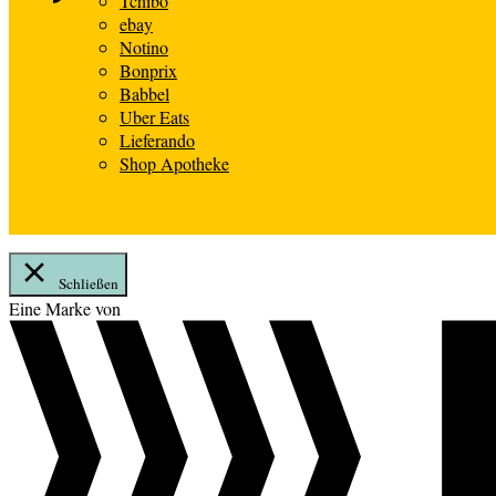
Tchibo
ebay
Notino
Bonprix
Babbel
Uber Eats
Lieferando
Shop Apotheke
Schließen
Zum
Eine Marke von
Inhalt
springen