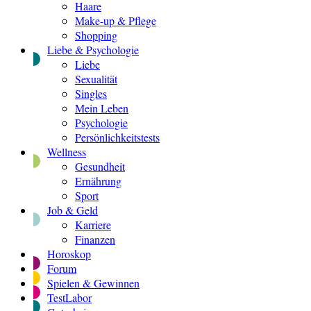
Haare
Make-up & Pflege
Shopping
Liebe & Psychologie
Liebe
Sexualität
Singles
Mein Leben
Psychologie
Persönlichkeitstests
Wellness
Gesundheit
Ernährung
Sport
Job & Geld
Karriere
Finanzen
Horoskop
Forum
Spielen & Gewinnen
TestLabor