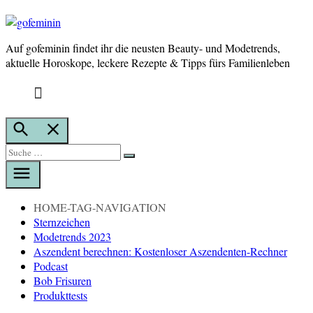
Auf gofeminin findet ihr die neusten Beauty- und Modetrends,
gofeminin
aktuelle Horoskope, leckere Rezepte & Tipps fürs Familienleben
Suche
öffnen
Suche
Suche
nach:
HOME-TAG-NAVIGATION
Sternzeichen
Modetrends 2023
Aszendent berechnen: Kostenloser Aszendenten-Rechner
Podcast
Bob Frisuren
Produkttests