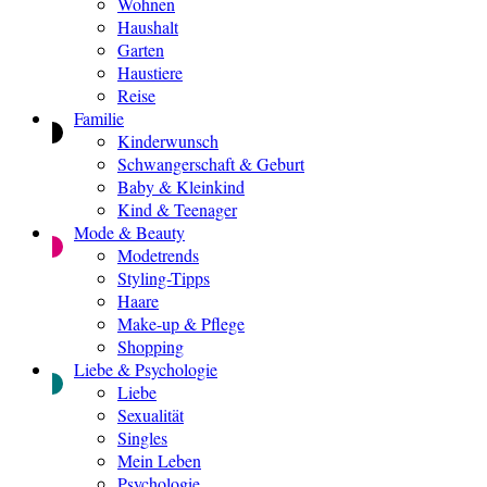
Wohnen
Haushalt
Garten
Haustiere
Reise
Familie
Kinderwunsch
Schwangerschaft & Geburt
Baby & Kleinkind
Kind & Teenager
Mode & Beauty
Modetrends
Styling-Tipps
Haare
Make-up & Pflege
Shopping
Liebe & Psychologie
Liebe
Sexualität
Singles
Mein Leben
Psychologie