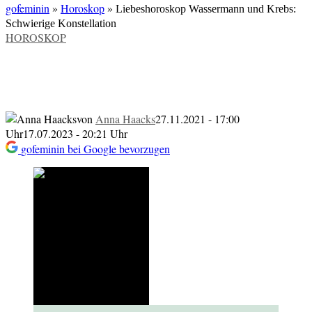
gofeminin
»
Horoskop
»
Liebeshoroskop Wassermann und Krebs:
Schwierige Konstellation
VERÖFFENTLICHT
HOROSKOP
IN
Liebeshoroskop Wassermann und
Krebs: Schwierige Konstellation
von
Anna Haacks
27.11.2021 - 17:00
Uhr
17.07.2023 - 20:21 Uhr
gofeminin bei Google bevorzugen