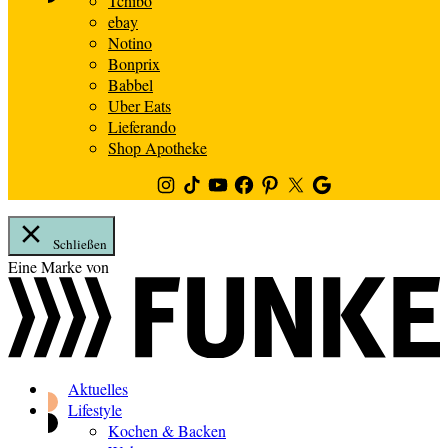
Tchibo
ebay
Notino
Bonprix
Babbel
Uber Eats
Lieferando
Shop Apotheke
Instagram
TikTok
Youtube
Facebook
Pinterest
Twitter
Google
News
Schließen
Zum
Eine Marke von
Inhalt
springen
Aktuelles
Lifestyle
Kochen & Backen