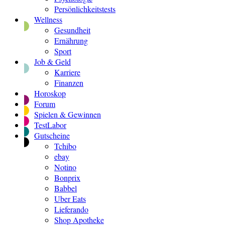
Persönlichkeitstests
Wellness
Gesundheit
Ernährung
Sport
Job & Geld
Karriere
Finanzen
Horoskop
Forum
Spielen & Gewinnen
TestLabor
Gutscheine
Tchibo
ebay
Notino
Bonprix
Babbel
Uber Eats
Lieferando
Shop Apotheke